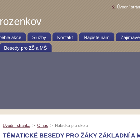
Úvodní strá
Hrozenkov
běhlé akce
Služby
Kontakt
Napište nám
Zajímavé
Besedy pro ZŠ a MŠ
Úvodní stránka
>
O nás
>
Nabídka pro školu
TÉMATICKÉ BESEDY PRO ŽÁKY ZÁKLADNÍ A