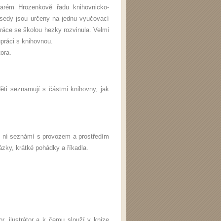
arém Hrozenkově řadu knihovnicko-
esedy jsou určeny na jednu vyučovací
ráce se školou hezky rozvinula. Velmi
upráci s knihovnou.
ora.
ěti seznamují s částmi knihovny, jak
v ní seznámí s provozem a prostředím
ázky, krátké pohádky a říkadla.
r, ilustrátor a k čemu slouží v knize