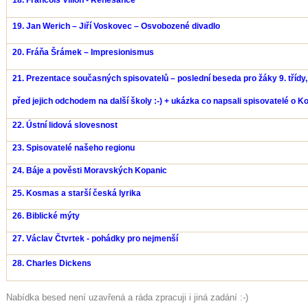
18. Francois Villon - Renesance
19. Jan Werich – Jiří Voskovec – Osvobozené divadlo
20. Fráňa Šrámek – Impresionismus
21. Prezentace současných spisovatelů – poslední beseda pro žáky 9. třídy,
před jejich odchodem na další školy :-) + ukázka co napsali spisovatelé o K
22. Ústní lidová slovesnost
23. Spisovatelé našeho regionu
24. Báje a pověsti Moravských Kopanic
25. Kosmas a starší česká lyrika
26. Biblické mýty
27. Václav Čtvrtek - pohádky pro nejmenší
28. Charles Dickens
Nabídka besed není uzavřená a ráda zpracuji i jiná zadání :-)