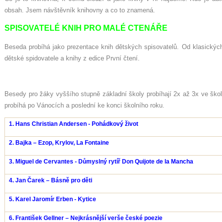
obsah. Jsem návštěvník knihovny a co to znamená.
SPISOVATELÉ KNIH PRO MALÉ CTENÁŘE
Beseda probíhá jako prezentace knih dětských spisovatelů. Od klasický
dětské spidovatele a knihy z edice První čtení.
Besedy pro žáky vyššího stupně základní školy probíhají 2x až 3x ve škol
probíhá po Vánocích a poslední ke konci školního roku.
1.
Hans Christian Andersen
- Pohádkový život
2. Bajka – Ezop, Krylov, La Fontaine
3. Miguel de Cervantes - Důmyslný rytíř Don Quijote de la Mancha
4. Jan Čarek – Básně pro děti
5. Karel Jaromír Erben - Kytice
6. František Gellner – Nejkrásnější verše české poezie