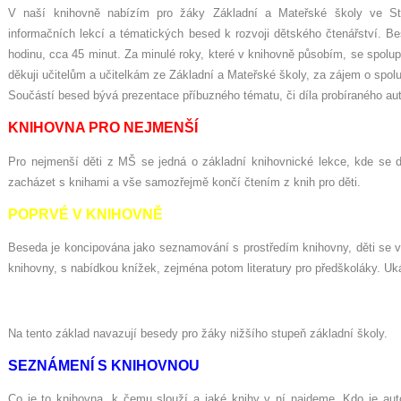
V naší knihovně nabízím pro žáky Základní a Mateřské školy ve St
informačních lekcí a tématických besed k rozvoji dětského čtenářství. B
hodinu, cca 45 minut. Za minulé roky, které v knihovně působím, se spolup
děkuji učitelům a učitelkám ze Základní a Mateřské školy, za zájem o spol
Součástí besed bývá prezentace příbuzného tématu, či díla probíraného aut
KNIHOVNA PRO NEJMENŠÍ
Pro nejmenší děti z MŠ se jedná o základní knihovnické lekce,
kde
se d
zacházet s knihami a vše samozřejmě končí čtením z knih pro děti.
POPRVÉ V KNIHOVNĚ
Beseda je koncipována jako seznamování s prostředím knihovny, děti se 
knihovny, s nabídkou knížek, zejména potom literatury pro předškoláky. Uk
Na tento základ navazují besedy pro žáky nižšího stupeň základní školy.
SEZNÁMENÍ S KNIHOVNOU
Co je to knihovna, k čemu slouží a jaké knihy v ní najdeme. Kdo je auto