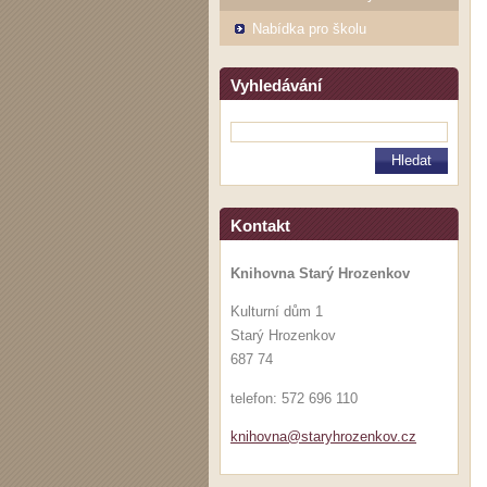
Nabídka pro školu
Vyhledávání
Kontakt
Knihovna Starý Hrozenkov
Kulturní dům 1
Starý Hrozenkov
687 74
telefon: 572 696 110
knihovna
@staryhr
ozenkov.
cz